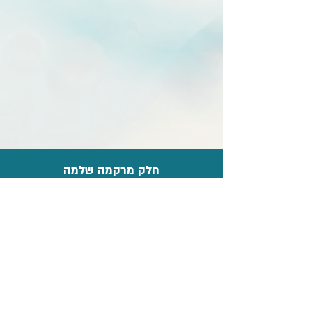
חלק מרקמה שלמה
לפני כשמונה שנים השתתפתי במחקר שבא
לשפוך אור על ההתנהגות והאקולוגיה של זאבי
רמת הגולן, זאת כדי לעזור במציאת דרכי ממשק
שיאפשרו את הישרדותם והמשך קיומם נוכח
הקונפליקט שהלך וגדל בינם לבין הבוקרים.
שנתיים ביליתי עמם, עוקב אחריהם ומתבונן בהם,
נותן להם להוביל אותי הרחק מהחברה האנושית,